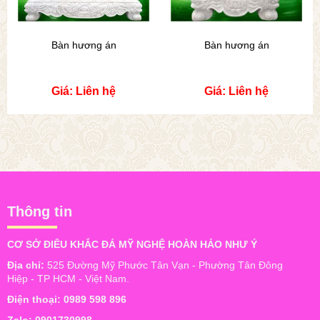
Bàn hương án
Bàn hương án
Giá: Liên hệ
Giá: Liên hệ
Thông tin
CƠ SỞ ĐIÊU KHẮC ĐÁ MỸ NGHỆ HOÀN HẢO NHƯ Ý
Địa chỉ:
525 Đường Mỹ Phước Tân Vạn - Phường Tân Đông
Hiệp - TP HCM - Việt Nam.
Điện thoại:
0989 598 896