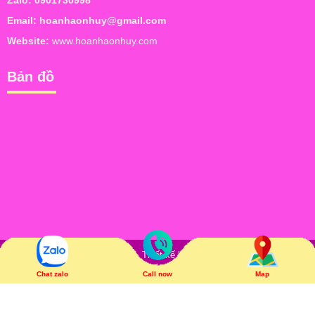
Zalo:
0901730998
Email:
hoanhaonhuy@gmail.com
Website:
www.hoanhaonhuy.com
Bản đồ
Bản quyền © Hoàn Hảo Như Ý. Thiết kế bởi
NAM BO VN
. Trực tuyến: 7
| Hôm nay: 108 | Tổng truy cập: 74,488
Chat zalo
Call now
Map