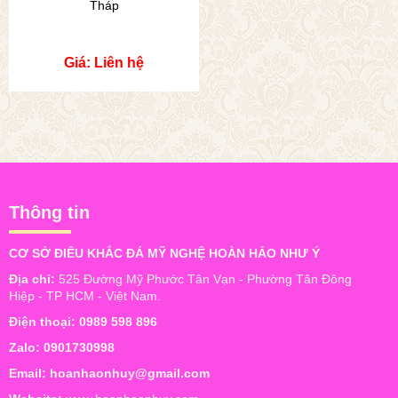
Tháp
Giá: Liên hệ
Thông tin
CƠ SỞ ĐIÊU KHẮC ĐÁ MỸ NGHỆ HOÀN HẢO NHƯ Ý
Địa chỉ:
525 Đường Mỹ Phước Tân Vạn - Phường Tân Đông
Hiệp - TP HCM - Việt Nam.
Điện thoại:
0989 598 896
Zalo:
0901730998
Email:
hoanhaonhuy@gmail.com