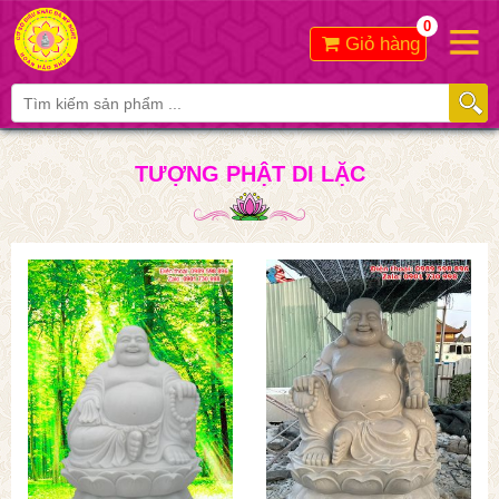
0
Giỏ hàng
TƯỢNG PHẬT DI LẶC