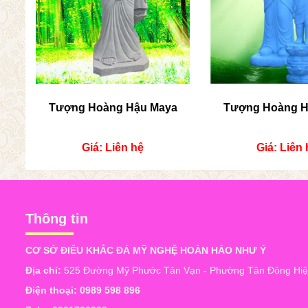
Tượng Hoàng Hậu Maya
Tượng Hoàng H
Giá: Liên hệ
Giá: Liên 
Thông tin
CƠ SỞ ĐIÊU KHẮC ĐÁ MỸ NGHỆ HOÀN HẢO NHƯ Ý
Địa chỉ:
525 Đường Mỹ Phước Tân Vạn - Phường Tân Đông Hiệp
Điện thoại:
0989 598 896