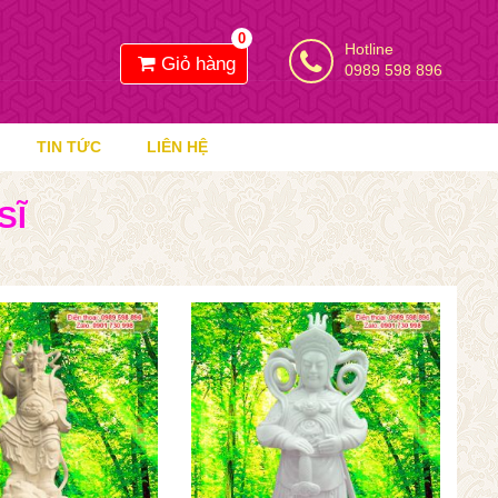
0
Hotline
Giỏ hàng
0989 598 896
TIN TỨC
LIÊN HỆ
SĨ