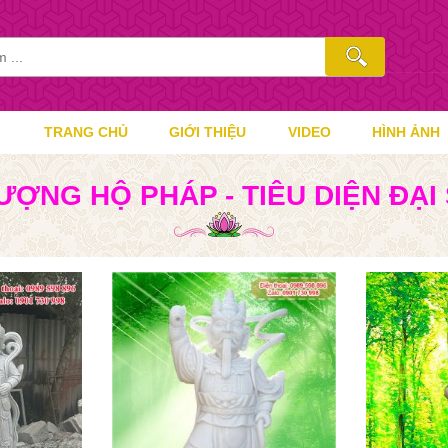
TRANG CHỦ
GIỚI THIỆU
VIDEO
HÌNH ẢNH
ƯỢNG HỘ PHÁP - TIÊU DIỆN ĐẠI 