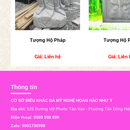
Tượng Hộ Pháp
Tượng Hộ 
Giá: Liên hệ
Giá: Liên 
Thông tin
CƠ SỞ ĐIÊU KHẮC ĐÁ MỸ NGHỆ HOÀN HẢO NHƯ Ý
Địa chỉ:
525 Đường Mỹ Phước Tân Vạn - Phường Tân Đông Hiệp
Điện thoại:
0989 598 896
Zalo:
0901730998