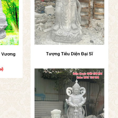
Tượng Tiêu Diện Đại Sĩ
g Vương
hệ