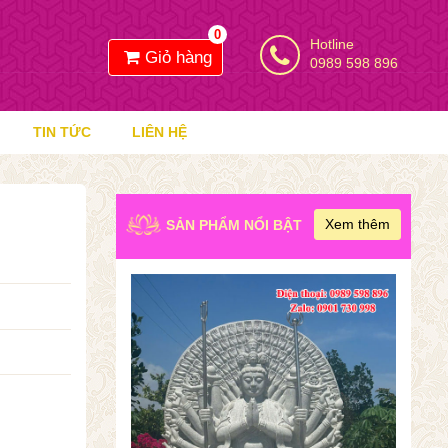
0
Hotline
Giỏ hàng
0989 598 896
TIN TỨC
LIÊN HỆ
Xem thêm
SẢN PHẨM NỔI BẬT