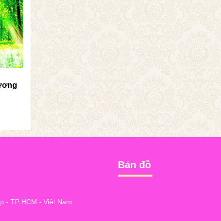
ương
Bản đồ
 - TP HCM - Việt Nam.