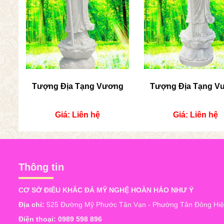
Tượng Địa Tạng Vương
Tượng Địa Tạng V
Giá: Liên hệ
Giá: Liên hệ
Thông tin
CƠ SỞ ĐIÊU KHẮC ĐÁ MỸ NGHỆ HOÀN HẢO NHƯ Ý
Địa chỉ:
525 Đường Mỹ Phước Tân Vạn - Phường Tân Đông Hiệp
Điện thoại:
0989 598 896