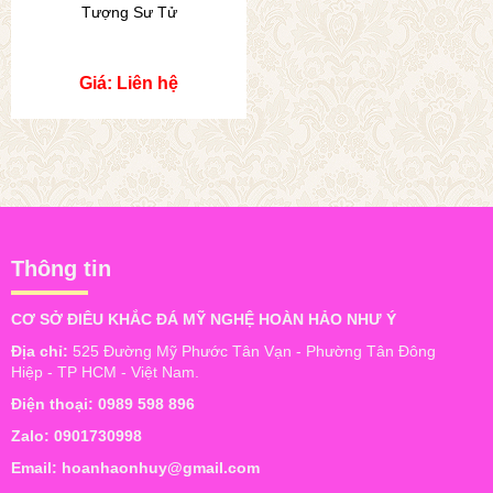
Tượng Sư Tử
Giá: Liên hệ
Thông tin
CƠ SỞ ĐIÊU KHẮC ĐÁ MỸ NGHỆ HOÀN HẢO NHƯ Ý
Địa chỉ:
525 Đường Mỹ Phước Tân Vạn - Phường Tân Đông
Hiệp - TP HCM - Việt Nam.
Điện thoại:
0989 598 896
Zalo:
0901730998
Email:
hoanhaonhuy@gmail.com