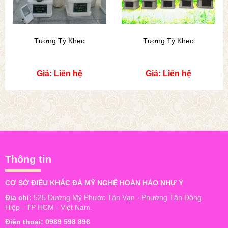
Tượng Tỳ Kheo
Tượng Tỳ Kheo
Giá: Liên hệ
Giá: Liên hệ
Thông tin
CƠ SỞ ĐIÊU KHẮC ĐÁ MỸ NGHỆ HOÀN HẢO NHƯ Ý
Địa chỉ:
525 Đường Mỹ Phước Tân Vạn - Phường Tân Đông
Hiệp - TP HCM - Việt Nam.
Điện thoại:
0989 598 896