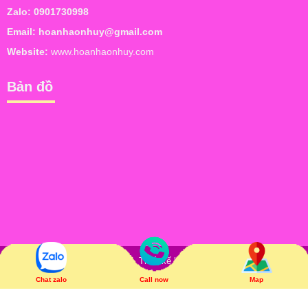
Zalo:
0901730998
Email:
hoanhaonhuy@gmail.com
Website:
www.hoanhaonhuy.com
Bản đồ
Bản quyền © Hoàn Hảo Như Ý. Thiết kế bởi
NAM BO VN
. Trực tuyến: 6
| Hôm nay: 73 | Tổng truy cập: 74,626
Chat zalo
Call now
Map